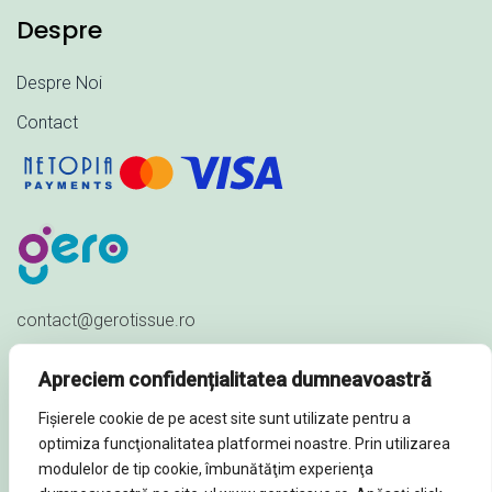
Despre
Despre Noi
Contact
contact@gerotissue.ro
+40 745 333 903
Apreciem confidențialitatea dumneavoastră
Str. Al. Ioan Cuza nr. 23,
Fișierele cookie de pe acest site sunt utilizate pentru a
Sat Păuleștii Noi, Comuna Păulești,
optimiza funcţionalitatea platformei noastre. Prin utilizarea
Prahova - ROMÂNIA
modulelor de tip cookie, îmbunătăţim experienţa