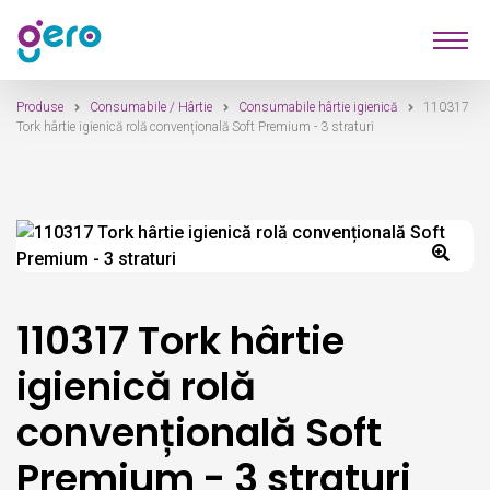
Sari
Sari
Produse
la
la
navigare
conținut
Produse
Consumabile / Hârtie
Consumabile hârtie igienică
110317
Furnizori
Tork hârtie igienică rolă convențională Soft Premium - 3 straturi
Despre Noi
Contact
110317 Tork hârtie
igienică rolă
convențională Soft
Premium - 3 straturi