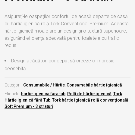
Asigurați-le oaspeților confortul de acasă departe de casă
cu hârtia igienică rolă Tork Conventional Premium. Această
hârtie igienică moale are un design și o textură superioare,
asigurând eficiența adecvată pentru toaletele cu trafic
redus.
Design atrăgător: conceput să creeze o impresie
deosebită
Categorii:
Consumabile / Hârtie
,
Consumabile hârtie igienică
Etichete:
hartie igienica fara tub
,
Rolă de hârtie igienică
,
Tork
Hârtie Igienică fără Tub
,
Tork hârtie igienică rolă convențională
Soft Premium - 3 straturi