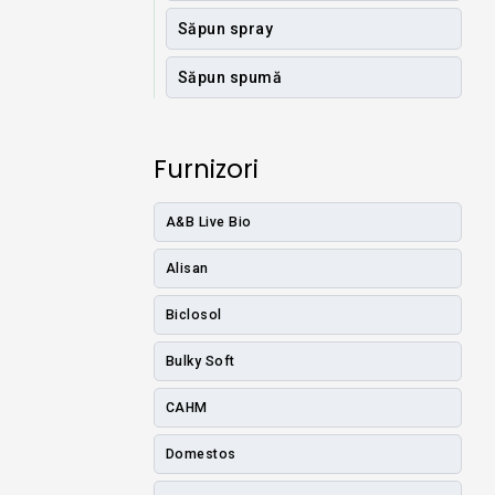
Săpun spray
Săpun spumă
Furnizori
A&B Live Bio
Alisan
Biclosol
Bulky Soft
CAHM
Domestos