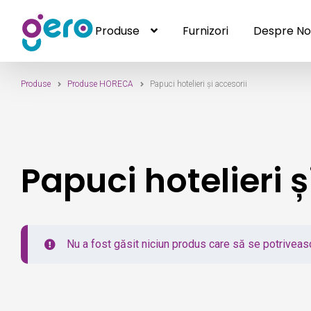
Produse
Furnizori
Despre No
Produse
Sari
Sari
Furnizori
Despre Noi
Contact
la
la
navigare
conținut
Produse
Produse HORECA
Papuci hotelieri și accesorii
Papuci hotelieri ș
Nu a fost găsit niciun produs care să se potriveasc