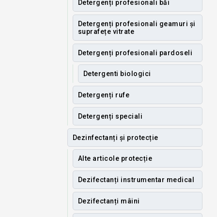
Detergenți profesionali băi
Detergenți profesionali geamuri și
suprafețe vitrate
Detergenți profesionali pardoseli
Detergenti biologici
Detergenți rufe
Detergenți speciali
Dezinfectanți și protecție
Alte articole protecție
Dezifectanți instrumentar medical
Dezifectanți mâini