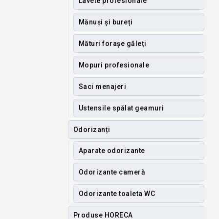
Lavete profesionale
Mănuși și bureți
Mături forașe găleți
Mopuri profesionale
Saci menajeri
Ustensile spălat geamuri
Odorizanți
Aparate odorizante
Odorizante cameră
Odorizante toaleta WC
Produse HORECA