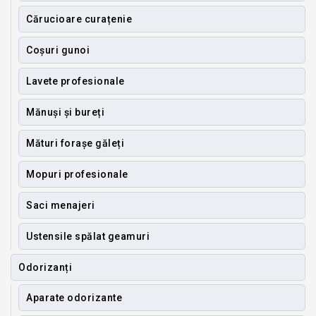
Cărucioare curațenie
Coșuri gunoi
Lavete profesionale
Mănuși și bureți
Mături forașe găleți
Mopuri profesionale
Saci menajeri
Ustensile spălat geamuri
Odorizanți
Aparate odorizante