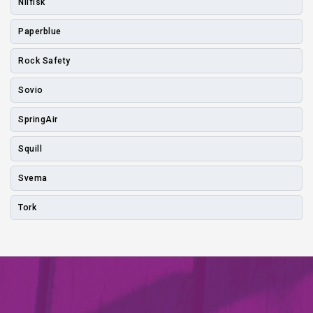
Nilfisk
Paperblue
Rock Safety
Sovio
SpringAir
Squill
Svema
Tork