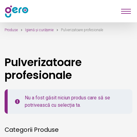
Sari
Sari
Produse
la
la
navigare
conținut
Produse
Igienă și curățenie
Pulverizatoare profesionale
Furnizori
Despre Noi
Pulverizatoare
Contact
profesionale
Nu a fost găsit niciun produs care să se
potrivească cu selecția ta.
Categorii Produse