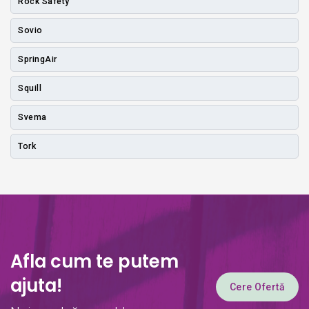
Rock Safety
Sovio
SpringAir
Squill
Svema
Tork
Afla cum te putem
ajuta!
Cere Ofertă