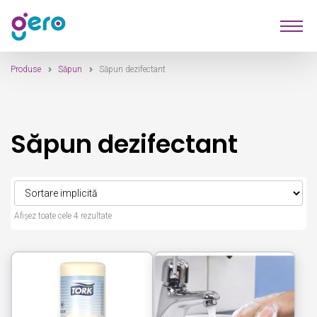
Sari
Sari
Produse
la
la
navigare
conținut
Produse
Săpun
Săpun dezifectant
Furnizori
Despre Noi
Săpun dezifectant
Contact
Afișez toate cele 4 rezultate