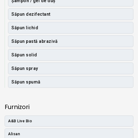
Șampon / gel de duș
Săpun dezifectant
Săpun lichid
Săpun pastă abrazivă
Săpun solid
Săpun spray
Săpun spumă
Furnizori
A&B Live Bio
Alisan