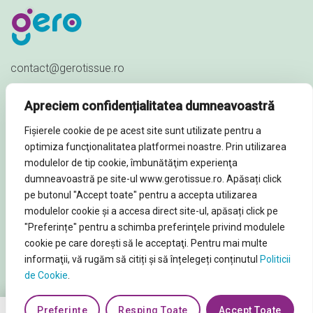
contact@gerotissue.ro
+40 745 333 903
Apreciem confidențialitatea dumneavoastră
Str. Al. Ioan Cuza nr. 23,
Fișierele cookie de pe acest site sunt utilizate pentru a
Sat Păuleștii Noi, Comuna Păulești,
optimiza funcţionalitatea platformei noastre. Prin utilizarea
Prahova - ROMÂNIA
modulelor de tip cookie, îmbunătăţim experienţa
dumneavoastră pe site-ul www.gerotissue.ro. Apăsați click
pe butonul "Accept toate" pentru a accepta utilizarea
modulelor cookie şi a accesa direct site-ul, apăsați click pe
"Preferințe" pentru a schimba preferinţele privind modulele
© Soluții profesionale igienă și curățenie 2026. Toate
cookie pe care doreşti să le acceptaţi. Pentru mai multe
Drepturile rezervate
informaţii, vă rugăm să citiți și să înțelegeți conținutul
Politicii
de Cookie
.
Preferințe
Resping Toate
Accept Toate
0