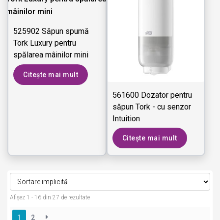
525902 Săpun spumă
Tork Luxury pentru
spălarea mâinilor mini
Citește mai mult
561600 Dozator pentru
săpun Tork - cu senzor
Intuition
Citește mai mult
Afișez 1 - 16 din 27 de rezultate
1
2