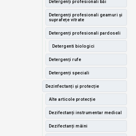
Detergenți profesionali băi
Detergenți profesionali geamuri și
suprafețe vitrate
Detergenți profesionali pardoseli
Detergenti biologici
Detergenți rufe
Detergenți speciali
Dezinfectanți și protecție
Alte articole protecție
Dezifectanți instrumentar medical
Dezifectanți mâini