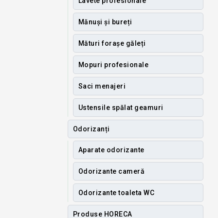
Lavete profesionale
Mănuși și bureți
Mături forașe găleți
Mopuri profesionale
Saci menajeri
Ustensile spălat geamuri
Odorizanți
Aparate odorizante
Odorizante cameră
Odorizante toaleta WC
Produse HORECA