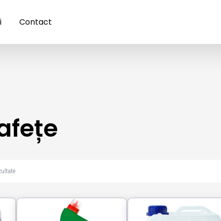
i
Contact
afețe
zultate