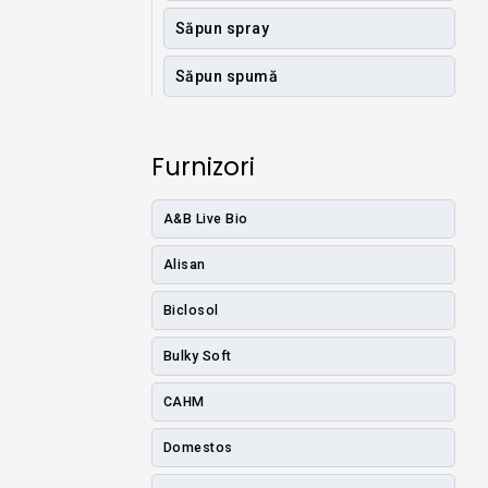
Săpun spray
Săpun spumă
Furnizori
A&B Live Bio
Alisan
Biclosol
Bulky Soft
CAHM
Domestos