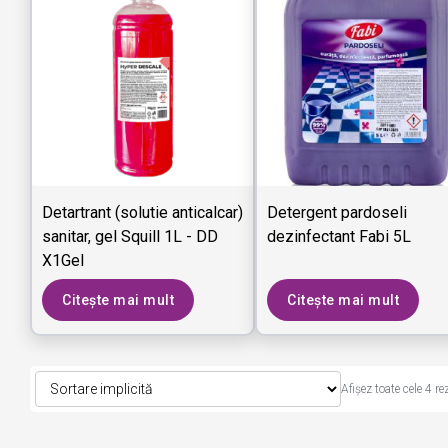
Detartrant (solutie anticalcar)
Detergent pardoseli
sanitar, gel Squill 1L - DD
dezinfectant Fabi 5L
X1Gel
Citește mai mult
Citește mai mult
Afișez toate cele 4 re