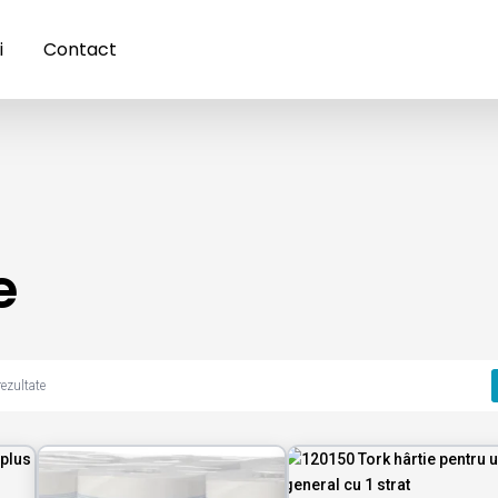
i
Contact
e
rezultate