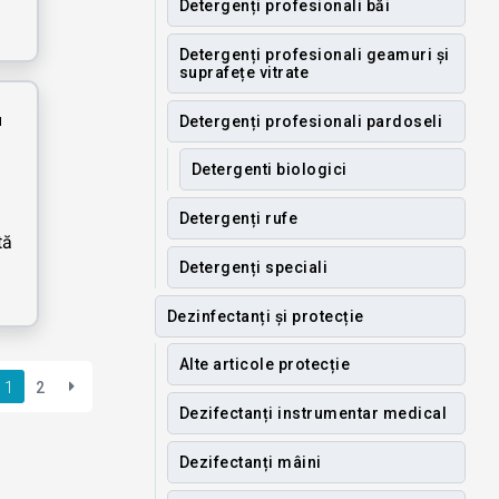
Detergenți profesionali băi
Detergenți profesionali geamuri și
suprafețe vitrate
Detergenți profesionali pardoseli
Detergenti biologici
Detergenți rufe
tă
Detergenți speciali
Dezinfectanți și protecție
Alte articole protecție
1
2
Dezifectanți instrumentar medical
Dezifectanți mâini