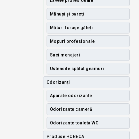
Lavete profesionale
Mănuși și bureți
Mături forașe găleți
Mopuri profesionale
Saci menajeri
Ustensile spălat geamuri
Odorizanți
Aparate odorizante
Odorizante cameră
Odorizante toaleta WC
Produse HORECA