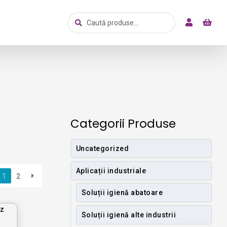
Caută
Caută
după:
Categorii Produse
Uncategorized
Aplicații industriale
1
2
Soluții igienă abatoare
Soluții igienă alte industrii