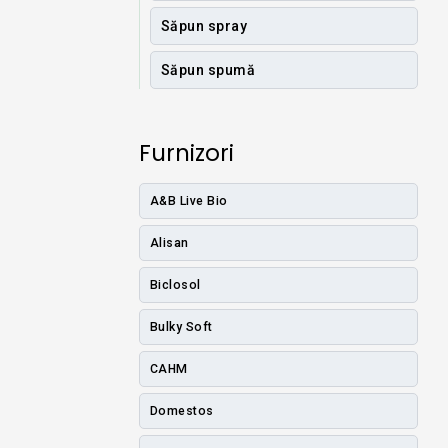
Săpun spray
Săpun spumă
Furnizori
A&B Live Bio
Alisan
Biclosol
Bulky Soft
CAHM
Domestos