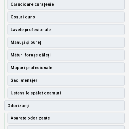
Cărucioare curațenie
Coșuri gunoi
Lavete profesionale
Mănuși și bureți
Mături forașe găleți
Mopuri profesionale
Saci menajeri
Ustensile spălat geamuri
Odorizanți
Aparate odorizante