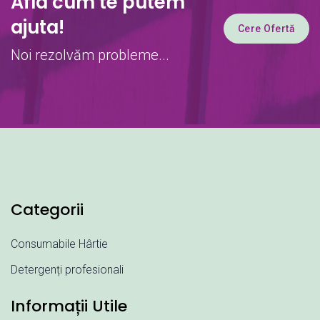
Afla cum te putem
ajuta!
Cere Ofertă
Noi rezolvăm probleme...
Categorii
Consumabile Hârtie
Detergenți profesionali
Informații Utile