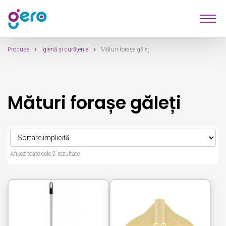
Sari
Sari
Produse
la
la
navigare
conținut
Produse
Igienă și curățenie
Mături forașe găleți
Furnizori
Despre Noi
Mături forașe găleți
Contact
Afișez toate cele 2 rezultate