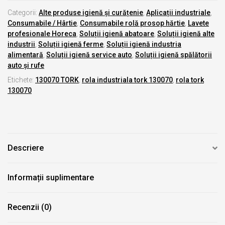
Categorii:
Alte produse igienă și curățenie
,
Aplicații industriale
,
Consumabile / Hârtie
,
Consumabile rolă prosop hărtie
,
Lavete
profesionale Horeca
,
Soluții igienă abatoare
,
Soluții igienă alte
industrii
,
Soluții igienă ferme
,
Soluții igienă industria
alimentară
,
Soluții igienă service auto
,
Soluții igienă spălătorii
auto și rufe
Etichete:
130070 TORK
,
rola industriala tork 130070
,
rola tork
130070
Descriere
Informații suplimentare
Recenzii (0)