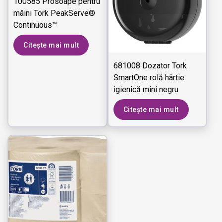
100585 Prosoape pentru
mâini Tork PeakServe®
Continuous™
Citește mai mult
681008 Dozator Tork
SmartOne rolă hârtie
igienică mini negru
Citește mai mult