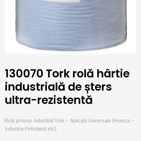
130070 Tork rolă hârtie
industrială de șters
ultra-rezistentă
Rolă prosop Industrial Tork – Aplicații Universale (Horeca –
Industria Petrolieră etc).