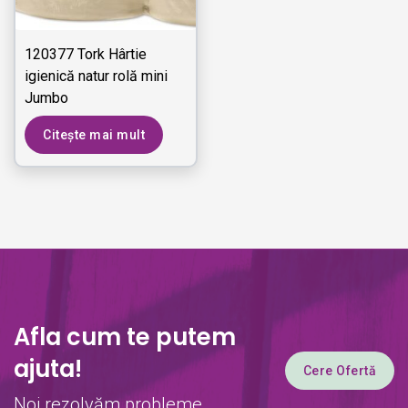
120377 Tork Hârtie
igienică natur rolă mini
Jumbo
Citește mai mult
Afla cum te putem
ajuta!
Cere Ofertă
Noi rezolvăm probleme...