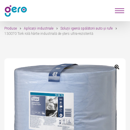
Sari
Sari
Produse
la
la
navigare
conținut
Produse
Aplicații industriale
Soluții igienă spălătorii auto și rufe
Furnizori
130070 Tork rolă hârtie industrială de șters ultra-rezistentă
Despre Noi
Contact