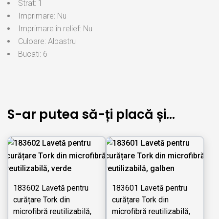
Strat: 1
Imprimare: Nu
Imprimare în relief: Nu
Culoare: Albastru
Bucati: 6
S-ar putea să-ți placă și…
183602 Lavetă pentru
183601 Lavetă pentru
curățare Tork din
curățare Tork din
microfibră reutilizabilă,
microfibră reutilizabilă,