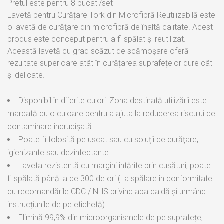
Pretul este pentru 8 bucati/set
Lavetă pentru Curățare Tork din Microfibră Reutilizabilă este
o lavetă de curăţare din microfibră de înaltă calitate. Acest
produs este conceput pentru a fi spălat și reutilizat.
Această lavetă cu grad scăzut de scămoșare oferă
rezultate superioare atât în curățarea suprafețelor dure cât
și delicate.
Disponibil în diferite culori: Zona destinată utilizării este
marcată cu o culoare pentru a ajuta la reducerea riscului de
contaminare încrucișată
Poate fi folosită pe uscat sau cu soluții de curăţare,
igienizante sau dezinfectante
Laveta rezistentă cu margini întărite prin cusături, poate
fi spălată până la de 300 de ori (La spălare în conformitate
cu recomandările CDC / NHS privind apa caldă și urmând
instrucțiunile de pe etichetă)
Elimină 99,9% din microorganismele de pe suprafețe,