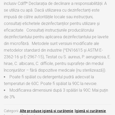
inclusiv Cdiff* Declarația de declinare a responsabilității: A
se utiliza cu apă. Dacă utilizarea cu dezinfectanți este
impusă de către autoritățile locale sau instrucțiuni,
consultați etichetele dezinfectanților pentru utilizare și
eficacitate. Consultați instrucțiunile producătorului
dezinfectantului pentru aplicarea dezinfectantului pe lavete
din microfibră. Metodele sunt versiuni modificate ale
metodelor standard din industrie (^EN16615 și ASTM E-
2362-16 și E-2967-15), Testat cu S. aureus, P. aeruginosa, E.
hirae, C. albicans, C. difficile, pentru suprafețe din mediul
înconjurător – fără dispozitive medicale (nu sterilizează)).
Poate fi spălat cu detergentul pudră adecvat la
temperaturi de 60C. Poate fi spălat la 90C la nevoie.
Modificarea dimensiunii după 3 spălări la 90C: Mai puțin
de 3%
Categorii:
Alte produse igienă și curățenie
,
Igienă și curățenie
,