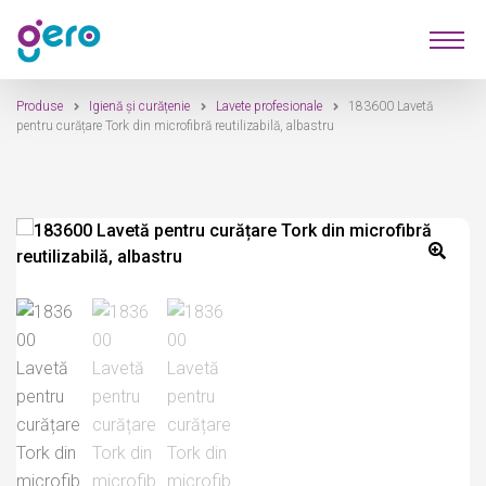
Sari
Sari
Produse
la
la
navigare
conținut
Produse
Igienă și curățenie
Lavete profesionale
183600 Lavetă
Furnizori
pentru curățare Tork din microfibră reutilizabilă, albastru
Despre Noi
Contact