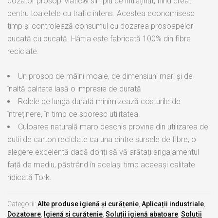
dozator prosop Matic® simplu de întreținut, fiind creat
pentru toaletele cu trafic intens. Acestea economisesc
timp și controlează consumul cu dozarea prosoapelor
bucată cu bucată. Hârtia este fabricată 100% din fibre
reciclate.
Un prosop de mâini moale, de dimensiuni mari și de
înaltă calitate lasă o impresie de durată
Rolele de lungă durată minimizează costurile de
întreținere, în timp ce sporesc utilitatea.
Culoarea naturală maro deschis provine din utilizarea de
cutii de carton reciclate ca una dintre sursele de fibre, o
alegere excelentă dacă doriți să vă arătați angajamentul
față de mediu, păstrând în același timp aceeași calitate
ridicată Tork.
Categorii:
Alte produse igienă și curățenie
,
Aplicații industriale
,
Dozatoare
,
Igienă și curățenie
,
Soluții igienă abatoare
,
Soluții