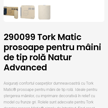
290099 Tork Matic
prosoape pentru mâini
de tip rolă Natur
Advanced
Asigurați confortul oaspeților dumneavoastră cu Tork
Matic® prosoape pentru mâini de tip rolă. Ideale pentru
ștergerea mâinilor, cu imprimare decorativă în relief cu
model cu frunze gri. Rolele sunt adecvate pentru Tork