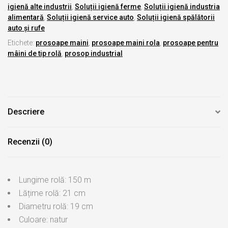
igienă alte industrii
,
Soluții igienă ferme
,
Soluții igienă industria
alimentară
,
Soluții igienă service auto
,
Soluții igienă spălătorii
auto și rufe
Etichete:
prosoape maini
,
prosoape maini rola
,
prosoape pentru
mâini de tip rolă
,
prosop industrial
Descriere
Recenzii (0)
Lungime rolă: 150 m
Lățime rolă: 21 cm
Diametru rolă: 19 cm
Culoare: natur