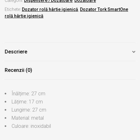
Categorii:
Dispensere / Dozatoare
,
Dozatoare
Etichete:
Dozator rolă hârtie igienică
,
Dozator Tork SmartOne
rolă hârtie igienică
Descriere
Recenzii (0)
Înălțime: 27 cm
Lățime: 17 cm
Lungime: 27 cm
Material: metal
Culoare: inoxidabil