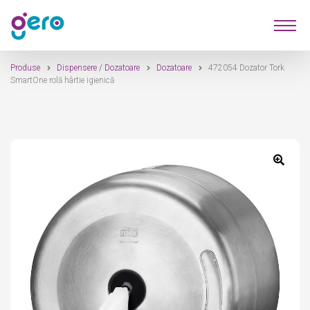
Sari
Sari
Produse
la
la
navigare
conținut
Produse
Dispensere / Dozatoare
Dozatoare
472054 Dozator Tork
Furnizori
SmartOne rolă hârtie igienică
Despre Noi
Contact