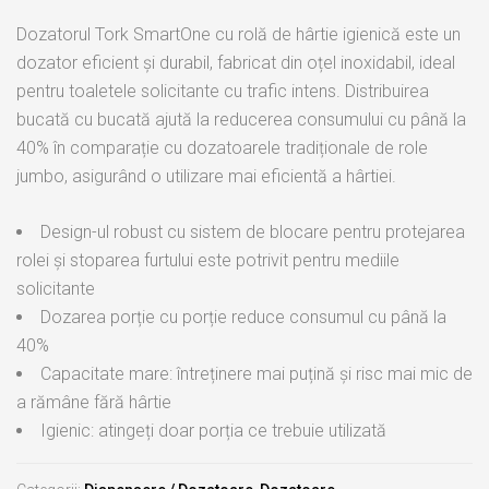
Dozatorul Tork SmartOne cu rolă de hârtie igienică este un
dozator eficient și durabil, fabricat din oțel inoxidabil, ideal
pentru toaletele solicitante cu trafic intens. Distribuirea
bucată cu bucată ajută la reducerea consumului cu până la
40% în comparație cu dozatoarele tradiționale de role
jumbo, asigurând o utilizare mai eficientă a hârtiei.
Design-ul robust cu sistem de blocare pentru protejarea
rolei și stoparea furtului este potrivit pentru mediile
solicitante
Dozarea porție cu porție reduce consumul cu până la
40%
Capacitate mare: întreținere mai puțină și risc mai mic de
a rămâne fără hârtie
Igienic: atingeți doar porția ce trebuie utilizată