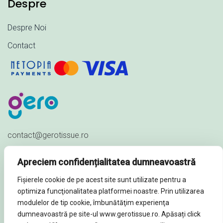
Despre
Despre Noi
Contact
contact@gerotissue.ro
+40 745 333 903
Apreciem confidențialitatea dumneavoastră
Str. Al. Ioan Cuza nr. 23,
Fișierele cookie de pe acest site sunt utilizate pentru a
Sat Păuleștii Noi, Comuna Păulești,
optimiza funcţionalitatea platformei noastre. Prin utilizarea
Prahova - ROMÂNIA
modulelor de tip cookie, îmbunătăţim experienţa
dumneavoastră pe site-ul www.gerotissue.ro. Apăsați click