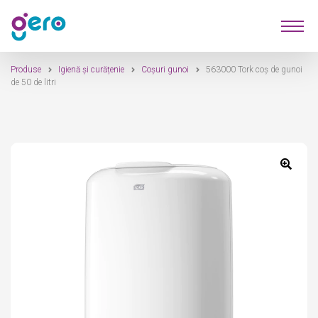
Sari
Sari
Produse
la
la
navigare
conținut
Produse
Igienă și curățenie
Coșuri gunoi
563000 Tork coș de gunoi
Furnizori
de 50 de litri
Despre Noi
Contact