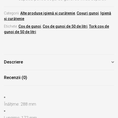
Categorii:
Alte produse igienă și curățenie
,
Coșuri gunoi
,
Igienă
și curățenie
Etichete:
Coș de gunoi
,
Coș de gunoi de 50 de litri
,
Tork coș de
gunoi de 50 de litri
Descriere
Recenzii (0)
Înălțime: 288 mm
Lungime: 172 mm