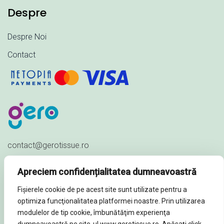
Despre
Despre Noi
Contact
contact@gerotissue.ro
+40 745 333 903
Apreciem confidențialitatea dumneavoastră
Str. Al. Ioan Cuza nr. 23,
Fișierele cookie de pe acest site sunt utilizate pentru a
Sat Păuleștii Noi, Comuna Păulești,
optimiza funcţionalitatea platformei noastre. Prin utilizarea
Prahova - ROMÂNIA
modulelor de tip cookie, îmbunătăţim experienţa