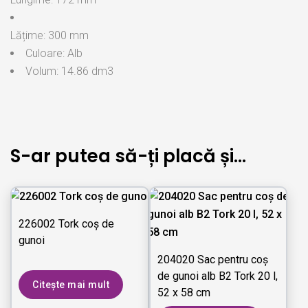
Lățime: 300 mm
Culoare: Alb
Volum: 14.86 dm3
S-ar putea să-ți placă și…
226002 Tork coș de
gunoi
204020 Sac pentru coş
de gunoi alb B2 Tork 20 l,
Citește mai mult
52 x 58 cm