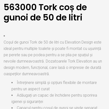
563000 Tork coș de
gunoi de 50 de litri
Coșul de gunoi Tork de 50 de litri cu Elevation Design este
ideal pentru multiple toalete și poate fi montat cu ușurință
pe perete sau pe podea pentru a se plia pe spațiul și
nevoile dumneavoastră. Dozatoarele Tork Elevation au un
design modern, funcțional, care lasă o impresie de durată
oaspeților dumneavoastră.
Întreținere simplă și opțiuni flexibile de montare
pentru un aspect curat
Adăugați un capac de închidere pentru sporirea
igienei și siguranței
Capacul pentru coșul de gunoi se vinde separat.