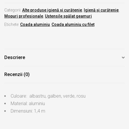
Categorii:
Alte produse igienă și curățenie
,
Igienă și curățenie
,
Mopuri profesionale
,
Ustensile spălat geamuri
Etichete:
Coada aluminiu
,
Coada aluminiu cu filet
Descriere
Recenzii (0)
Culoare: albastru, galben, verde, rosu
Material: aluminiu
Dimensiuni: 1,4 m