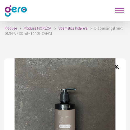
Sari
Sari
Produse
la
la
navigare
conținut
Produse
Produse HORECA
Cosmetice hoteliere
Dispenser gel mixt
Furnizori
OMNIA 400 ml - 14402 CAHM
Despre Noi
Contact