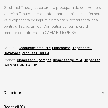
Gelul mixt, îmbogatit cu aroma proaspata de ceai verde si
vitamina E, curata delicat atat parul, cat si pielea, oferindu-
va o experienta de îngrijire completa si revitalizanta,ideal
pentru utilizarea zilnica. Compatibil cu reumplere din
canistre de 5 litri, marca CAHM EUROPE SA.
Categorii:
Cosmetice hoteliere
,
Dispensere
,
Dispensere /
Dozatoare
,
Produse HORECA
Etichete:
Dispenser cu pompita
,
Dispenser gel mixt
,
Dispenser
Gel Mixt OMNIA 400ml
Descriere
Recenzii (0)