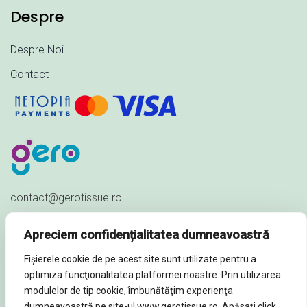
Despre
Despre Noi
Contact
contact@gerotissue.ro
+40 745 333 903
Apreciem confidențialitatea dumneavoastră
Str. Al. Ioan Cuza nr. 23,
Fișierele cookie de pe acest site sunt utilizate pentru a
Sat Păuleștii Noi, Comuna Păulești,
optimiza funcţionalitatea platformei noastre. Prin utilizarea
Prahova - ROMÂNIA
modulelor de tip cookie, îmbunătăţim experienţa
dumneavoastră pe site-ul www.gerotissue.ro. Apăsați click