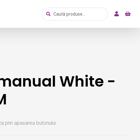
Caută
Caută
după:
 manual White -
M
a prin apasarea butonului.