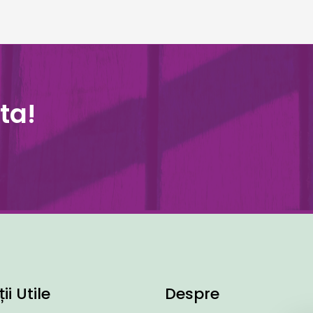
ta!
ii Utile
Despre