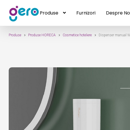
Produse
Furnizori
Despre No
Produse
Sari
Sari
Furnizori
Despre Noi
Contact
la
la
navigare
conținut
Produse
Produse HORECA
Cosmetice hoteliere
Dispenser manual 