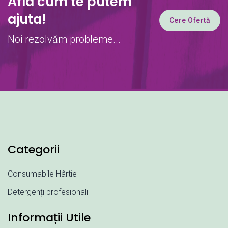
Afla cum te putem
ajuta!
Cere Ofertă
Noi rezolvăm probleme...
Categorii
Consumabile Hârtie
Detergenți profesionali
Informații Utile