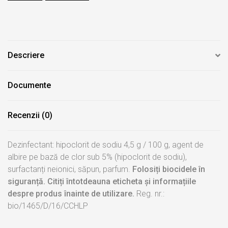
Descriere
Documente
Recenzii (0)
Dezinfectant: hipoclorit de sodiu 4,5 g / 100 g, agent de
albire pe bază de clor sub 5% (hipoclorit de sodiu),
surfactanți neionici, săpun, parfum.
Folosiți biocidele în
siguranță. Citiți întotdeauna eticheta și informațiile
despre produs înainte de utilizare.
Reg. nr.:
bio/1465/D/16/CCHLP