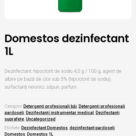
Domestos dezinfectant
1L
Dezinfectant: hipoclorit de sodiu 4,5 g / 100 g, agent de
albire pe bază de clor sub 5% (hipoclorit de sodiu),
surfactanți neionici, săpun, parfum.
Categorii:
Detergenți profesionali băi
,
Detergenți profesionali
pardoseli
,
Dezifectanți instrumentar medical
,
Dezifectanți
suprafețe
,
Uncategorized
Etichete:
Dezinfectant Domestos
,
dezinfectant pardoseli
Domestos
,
Domestos 1L