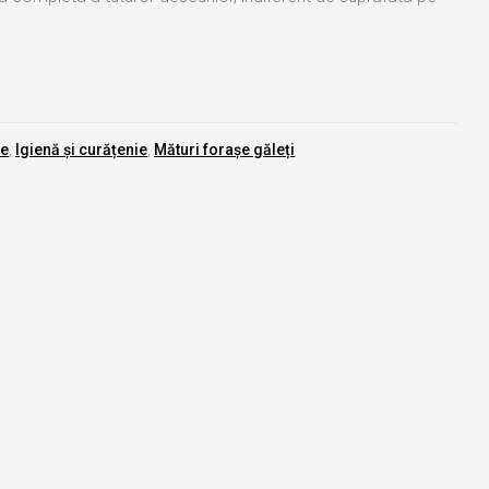
ie
,
Igienă și curățenie
,
Mături forașe găleți