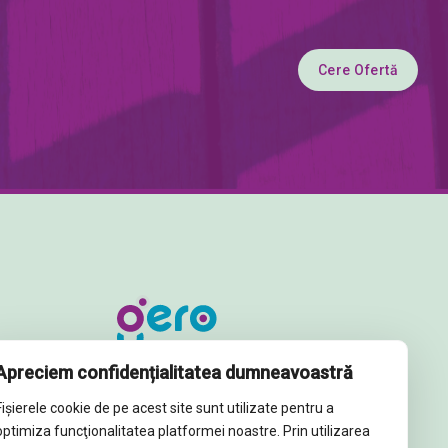
Cere Ofertă
Apreciem confidențialitatea dumneavoastră
contact@gerotissue.ro
Fișierele cookie de pe acest site sunt utilizate pentru a
+40 745 333 903
optimiza funcţionalitatea platformei noastre. Prin utilizarea
Str. Al. Ioan Cuza nr. 23,