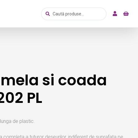
Caută
Caută
după:
amela si coada
202 PL
lunga de plastic.
completa a tuturor deseurilor, indiferent de suprafata pe