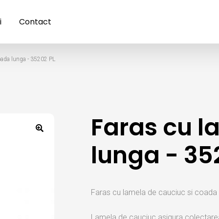
i
Contact
oada lunga - 35202 PL
Faras cu l
lunga - 35
Faras cu lamela de cauciuc si coada 
Lamela de cauciuc asigura colectarea 