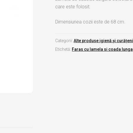
care este folosit.
Dimensiunea cozii este de 68 cm.
Categorii:
Alte produse igienă și curățen
Etichetă:
Faras cu lamela si coada lunga