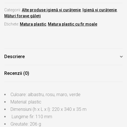
Categorii:
Alte produse igienă și curățenie
,
Igienă și curățenie
,
Mături forașe găleți
Etichete:
Matura plastic
,
Matura plastic cu fir moale
Descriere
Recenzii (0)
Culoare: albastru, rosu, maro, verde
Material: plastic
Dimensiuni (h x L x l): 220 x 340 x 35 m
Lungime fir: 110 mm
Greutate: 206 g