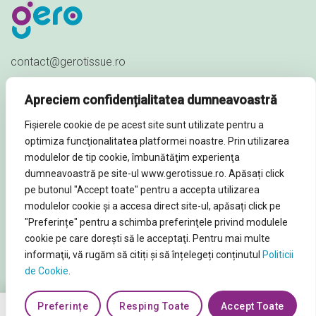
contact@gerotissue.ro
+40 745 333 903
Apreciem confidențialitatea dumneavoastră
Str. Al. Ioan Cuza nr. 23,
Fișierele cookie de pe acest site sunt utilizate pentru a
Sat Păuleștii Noi, Comuna Păulești,
optimiza funcţionalitatea platformei noastre. Prin utilizarea
Prahova - ROMÂNIA
modulelor de tip cookie, îmbunătăţim experienţa
dumneavoastră pe site-ul www.gerotissue.ro. Apăsați click
pe butonul "Accept toate" pentru a accepta utilizarea
modulelor cookie şi a accesa direct site-ul, apăsați click pe
"Preferințe" pentru a schimba preferinţele privind modulele
© Soluții profesionale igienă și curățenie 2026. Toate
cookie pe care doreşti să le acceptaţi. Pentru mai multe
informaţii, vă rugăm să citiți și să înțelegeți conținutul
Politicii
Drepturile rezervate
de Cookie
.
Preferințe
Resping Toate
Accept Toate
0