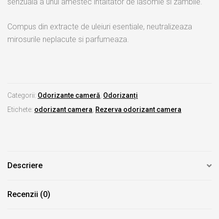
senzuala a unui amestec intaltator de iasomie si zambile.
Compus din extracte de uleiuri esentiale, neutralizeaza
mirosurile neplacute si parfumeaza.
Categorii:
Odorizante cameră
,
Odorizanți
Etichete:
odorizant camera
,
Rezerva odorizant camera
Descriere
Recenzii (0)