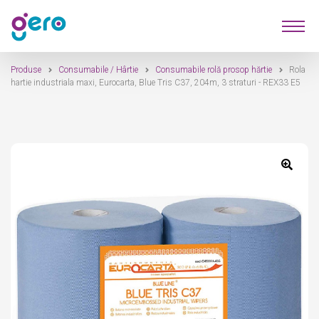
Sari
Sari
Produse
la
la
navigare
conținut
Produse
Consumabile / Hârtie
Consumabile rolă prosop hărtie
Rola
Furnizori
hartie industriala maxi, Eurocarta, Blue Tris C37, 204m, 3 straturi - REX33 E5
Despre Noi
Contact