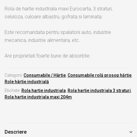
Rola de hartie industriala maxi Eurocarta, 3 straturi,
celuloza, culoare albastru, gofrata si laminata.
Este recomandata pentru spalatorii auto, industrie
mecanica, industrie alimentara, etc.
Are proprietati foarte bune de absorbtie.
Categorii:
Consumabile / Hârtie
,
Consumabile rolă prosop hărtie
,
Role hârtie industrială
Etichete:
Rola hartie industriala
,
Rola hartie industriala 3 straturi
,
Rola hartie industriala maxi 204m
Descriere