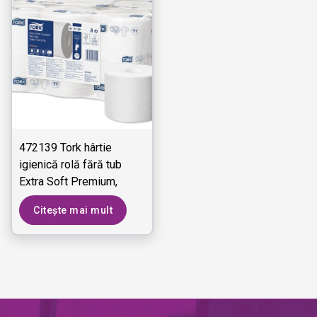
472139 Tork hârtie
igienică rolă fără tub
Extra Soft Premium,
dimensiune medie - 3
Citește mai mult
straturi