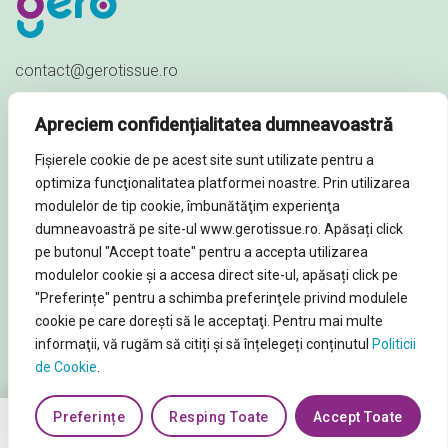
contact@gerotissue.ro
+40 745 333 903
Apreciem confidențialitatea dumneavoastră
Str. Al. Ioan Cuza nr. 23,
Fișierele cookie de pe acest site sunt utilizate pentru a
Sat Păuleștii Noi, Comuna Păulești,
optimiza funcţionalitatea platformei noastre. Prin utilizarea
Prahova - ROMÂNIA
modulelor de tip cookie, îmbunătăţim experienţa
dumneavoastră pe site-ul www.gerotissue.ro. Apăsați click
pe butonul "Accept toate" pentru a accepta utilizarea
modulelor cookie şi a accesa direct site-ul, apăsați click pe
"Preferințe" pentru a schimba preferinţele privind modulele
© Soluții profesionale igienă și curățenie 2026. Toate
cookie pe care doreşti să le acceptaţi. Pentru mai multe
Drepturile rezervate
informaţii, vă rugăm să citiți și să înțelegeți conținutul
Politicii
de Cookie
.
Preferințe
Resping Toate
Accept Toate
0