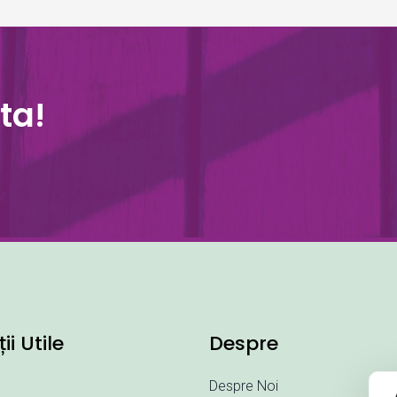
ta!
ii Utile
Despre
Despre Noi