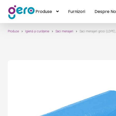
Produse
Furnizori
Despre No
Produse
Sari
Sari
Furnizori
Despre Noi
Contact
la
la
navigare
conținut
Produse
Igienă și curățenie
Saci menajeri
Saci menajeri grosi (LDPE),