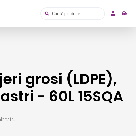
Caută
Caută
după:
eri grosi (LDPE),
lbastri - 60L 15SQA
albastru.