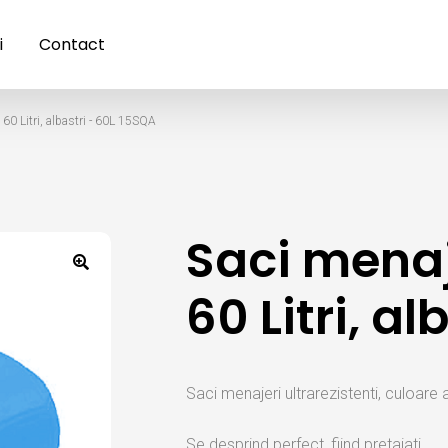
i
Contact
 60 Litri, albastri - 60L 15SQA
Saci menaj
60 Litri, a
Saci menajeri ultrarezistenti, culoare 
Se desprind perfect, fiind pretaiati.