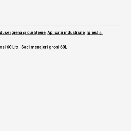
oduse igienă și curățenie
,
Aplicații industriale
,
Igienă și
si 60 Litri
,
Saci menajeri grosi 60L