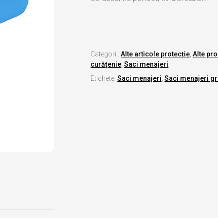
Categorii:
Alte articole protecție
,
Alte pr
curățenie
,
Saci menajeri
Etichete:
Saci menajeri
,
Saci menajeri gro