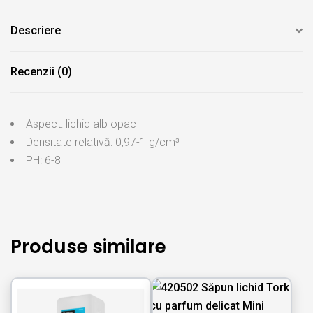
Descriere
Recenzii (0)
Aspect: lichid alb opac
Densitate relativă: 0,97-1 g/cm³
PH: 6-8
Produse similare