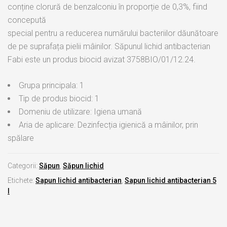
conține clorură de benzalconiu în proporție de 0,3%, fiind
concepută
special pentru a reducerea numărului bacteriilor dăunătoare
de pe suprafața pielii mâinilor. Săpunul lichid antibacterian
Fabi este un produs biocid avizat 3758BIO/01/12.24.
Grupa principala: 1
Tip de produs biocid: 1
Domeniu de utilizare: Igiena umană
Aria de aplicare: Dezinfecția igienică a mâinilor, prin
spălare
Categorii:
Săpun
,
Săpun lichid
Etichete:
Sapun lichid antibacterian
,
Sapun lichid antibacterian 5
l