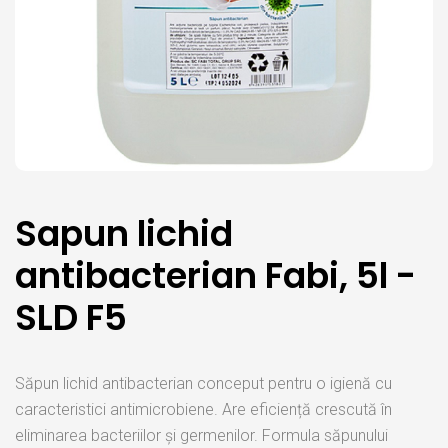
Sapun lichid
antibacterian Fabi, 5l -
SLD F5
Săpun lichid antibacterian conceput pentru o igienă cu
caracteristici antimicrobiene. Are eficiență crescută în
eliminarea bacteriilor și germenilor. Formula săpunului