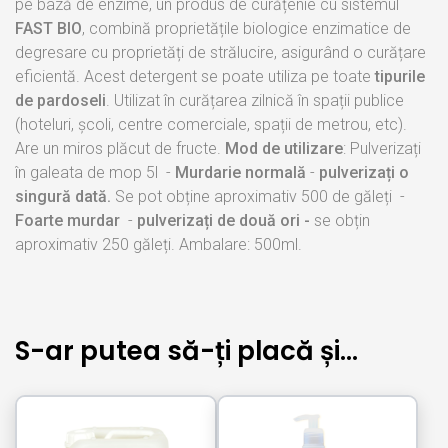
pe bază de enzime, un produs de curățenie cu sistemul
FAST BIO
, combină proprietățile biologice enzimatice de
degresare cu proprietăți de strălucire, asigurând o curățare
eficientă. Acest detergent se poate utiliza pe toate
tipurile
de pardoseli
. Utilizat în curățarea zilnică în spații publice
(hoteluri, școli, centre comerciale, spații de metrou, etc).
Are un miros plăcut de fructe.
Mod de utilizare
: Pulverizați
în galeata de mop 5l -
Murdarie normală
-
pulverizați o
singură dată.
Se pot obține aproximativ 500 de găleți -
Foarte murdar
-
pulverizați de două ori -
se obțin
aproximativ 250 găleți. Ambalare: 500ml.
S-ar putea să-ți placă și…