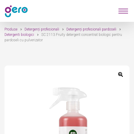
Sari
Sari
Produse
la
la
navigare
conținut
Produse
Detergenți profesionali
Detergenți profesionali pardoseli
Furnizori
Detergenti biologici
SC 2113 Fruity detergent concentrat biologic pentru
pardoseli cu pulverizator
Despre Noi
Contact