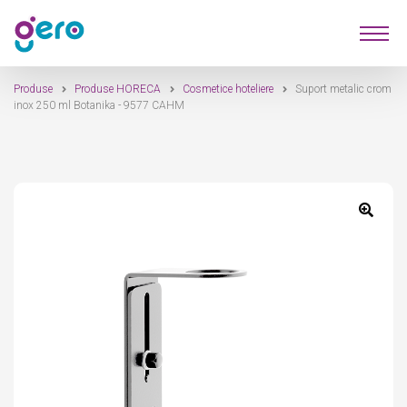
Sari
Sari
Produse
la
la
navigare
conținut
Produse
Produse HORECA
Cosmetice hoteliere
Suport metalic crom
Furnizori
inox 250 ml Botanika - 9577 CAHM
Despre Noi
Contact