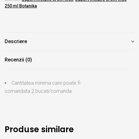
250 ml Botanika
Descriere
Recenzii (0)
Cantitatea minima care poate fi
comandata
2
bucati/comanda
Produse similare