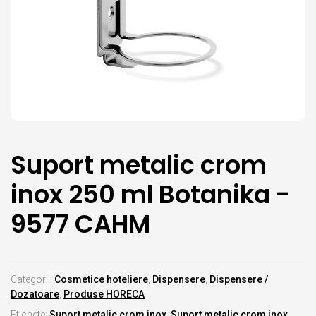
Suport metalic crom
inox 250 ml Botanika -
9577 CAHM
Categorii:
Cosmetice hoteliere
,
Dispensere
,
Dispensere /
Dozatoare
,
Produse HORECA
Etichete:
Suport metalic crom inox
,
Suport metalic crom inox