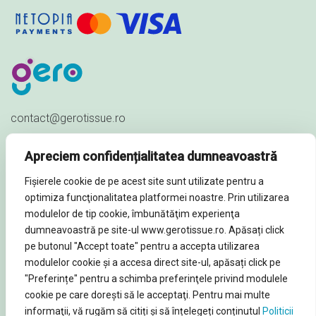
contact@gerotissue.ro
+40 745 333 903
Apreciem confidențialitatea dumneavoastră
Str. Al. Ioan Cuza nr. 23,
Fișierele cookie de pe acest site sunt utilizate pentru a
Sat Păuleștii Noi, Comuna Păulești,
optimiza funcţionalitatea platformei noastre. Prin utilizarea
Prahova - ROMÂNIA
modulelor de tip cookie, îmbunătăţim experienţa
dumneavoastră pe site-ul www.gerotissue.ro. Apăsați click
pe butonul "Accept toate" pentru a accepta utilizarea
modulelor cookie şi a accesa direct site-ul, apăsați click pe
"Preferințe" pentru a schimba preferinţele privind modulele
© Soluții profesionale igienă și curățenie 2026. Toate
cookie pe care doreşti să le acceptaţi. Pentru mai multe
informaţii, vă rugăm să citiți și să înțelegeți conținutul
Politicii
Drepturile rezervate