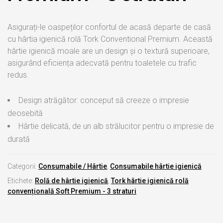
Asigurați-le oaspeților confortul de acasă departe de casă
cu hârtia igienică rolă Tork Conventional Premium. Această
hârtie igienică moale are un design și o textură superioare,
asigurând eficiența adecvată pentru toaletele cu trafic
redus.
Design atrăgător: conceput să creeze o impresie
deosebită
Hârtie delicată, de un alb strălucitor pentru o impresie de
durată
Categorii:
Consumabile / Hârtie
,
Consumabile hârtie igienică
Etichete:
Rolă de hârtie igienică
,
Tork hârtie igienică rolă
convențională Soft Premium - 3 straturi