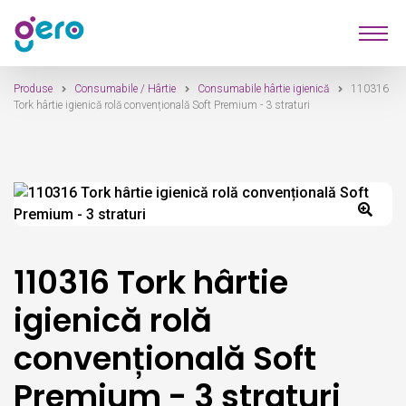
Sari
Sari
Produse
la
la
navigare
conținut
Produse
Consumabile / Hârtie
Consumabile hârtie igienică
110316
Furnizori
Tork hârtie igienică rolă convențională Soft Premium - 3 straturi
Despre Noi
Contact
110316 Tork hârtie
igienică rolă
convențională Soft
Premium - 3 straturi