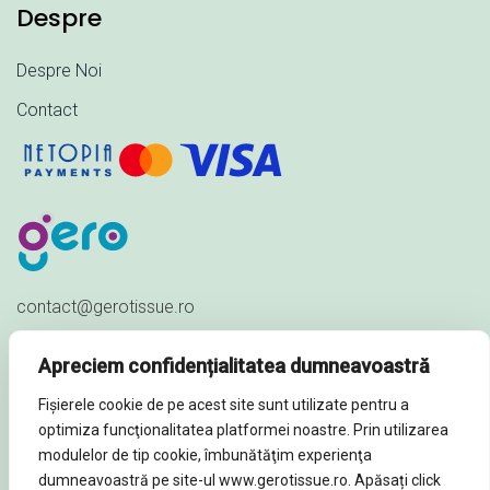
Despre
Despre Noi
Contact
contact@gerotissue.ro
+40 745 333 903
Apreciem confidențialitatea dumneavoastră
Str. Al. Ioan Cuza nr. 23,
Fișierele cookie de pe acest site sunt utilizate pentru a
Sat Păuleștii Noi, Comuna Păulești,
optimiza funcţionalitatea platformei noastre. Prin utilizarea
Prahova - ROMÂNIA
modulelor de tip cookie, îmbunătăţim experienţa
dumneavoastră pe site-ul www.gerotissue.ro. Apăsați click