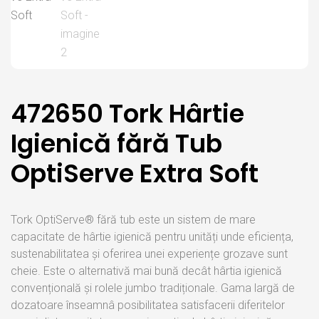
472650 Tork Hârtie
Igienică fără Tub
OptiServe Extra Soft
Tork OptiServe® fără tub este un sistem de mare
capacitate de hârtie igienică pentru unități unde eficiența,
sustenabilitatea și oferirea unei experiențe grozave sunt
cheie. Este o alternativă mai bună decât hârtia igienică
convențională și rolele jumbo tradiționale. Gama largă de
dozatoare înseamnâ posibilitatea satisfacerii diferitelor