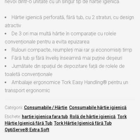
nevoi dintr-o unitate cu un singur tip de hârtie igienică.
Hârtie igienică perforată, fără tub, cu 2 straturi, cu design
atractiv
De 3 ori mai multă hârtie în comparație cu rolele
convenționale pentru a evita epuizarea
Rulouri compacte, reumpleți mai rar și economisiți timp
Fără tub și fără înveliș înseamnă mai puține deșeuri
Jumătate din spațiul de depozitare față de rolele de
toaletă convenționale
Ambalaje ergonomice Tork Easy Handling® pentru un
transport ergonomic
Categorii:
Consumabile / Hârtie
,
Consumabile hârtie igienică
Etichete:
hartie igienica fara tub
,
Rolă de hârtie igienică
,
Tork
Hârtie Igienică fără Tub
,
Tork Hârtie Igienică fără Tub
OptiServe® Extra Soft