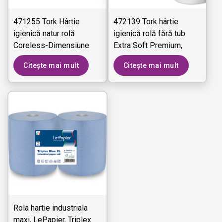
471255 Tork Hârtie
472139 Tork hârtie
igienică natur rolă
igienică rolă fără tub
Coreless-Dimensiune
Extra Soft Premium,
medie Advanced - 2
dimensiune medie - 3
Citește mai mult
Citește mai mult
straturi
straturi
Rola hartie industriala
maxi, LePapier, Triplex