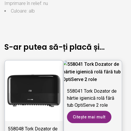
Imprimare în relief: nu
Culoare: alb
S-ar putea să-ți placă și…
558041 Tork Dozator de
hârtie igienică rolă fără
tub OptiServe 2 role
Citește mai mult
558048 Tork Dozator de