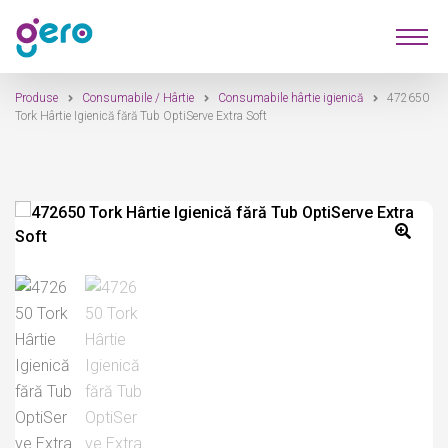
Sari
Sari
Produse
la
la
navigare
conținut
Produse
Consumabile / Hârtie
Consumabile hârtie igienică
472650
Furnizori
Tork Hârtie Igienică fără Tub OptiServe Extra Soft
Despre Noi
Contact