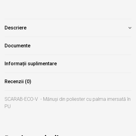
Descriere
Documente
Informații suplimentare
Recenzii (0)
SCARAB-ECO-V - Mănuși din poliester cu palma imersată în
PU