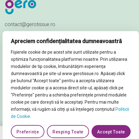
contact@gerotissue.ro
+40 745 333 903
Apreciem confidențialitatea dumneavoastră
Str. Al. Ioan Cuza nr. 23,
Fișierele cookie de pe acest site sunt utilizate pentru a
Sat Păuleștii Noi, Comuna Păulești,
optimiza funcţionalitatea platformei noastre. Prin utilizarea
Prahova - ROMÂNIA
modulelor de tip cookie, îmbunătăţim experienţa
dumneavoastră pe site-ul www.gerotissue.ro. Apăsați click
pe butonul "Accept toate" pentru a accepta utilizarea
modulelor cookie şi a accesa direct site-ul, apăsați click pe
"Preferințe" pentru a schimba preferinţele privind modulele
© Soluții profesionale igienă și curățenie 2026. Toate
cookie pe care doreşti să le acceptaţi. Pentru mai multe
Drepturile rezervate
informaţii, vă rugăm să citiți și să înțelegeți conținutul
Politicii
de Cookie
.
Preferințe
Resping Toate
Accept Toate
0