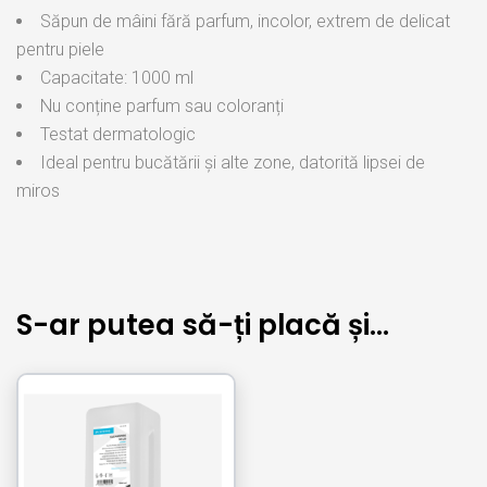
Săpun de mâini fără parfum, incolor, extrem de delicat
pentru piele
Capacitate: 1000 ml
Nu conține parfum sau coloranți
Testat dermatologic
Ideal pentru bucătării și alte zone, datorită lipsei de
miros
S-ar putea să-ți placă și…