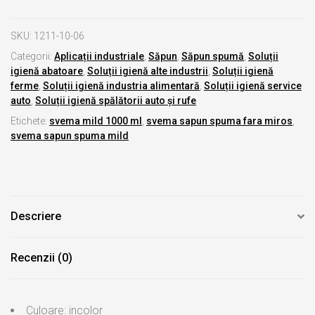
SKU:
1211-10-06
Categorii:
Aplicații industriale
,
Săpun
,
Săpun spumă
,
Soluții
igienă abatoare
,
Soluții igienă alte industrii
,
Soluții igienă
ferme
,
Soluții igienă industria alimentară
,
Soluții igienă service
auto
,
Soluții igienă spălătorii auto și rufe
Etichete:
svema mild 1000 ml
,
svema sapun spuma fara miros
,
svema sapun spuma mild
Descriere
Recenzii (0)
Culoare: incolor