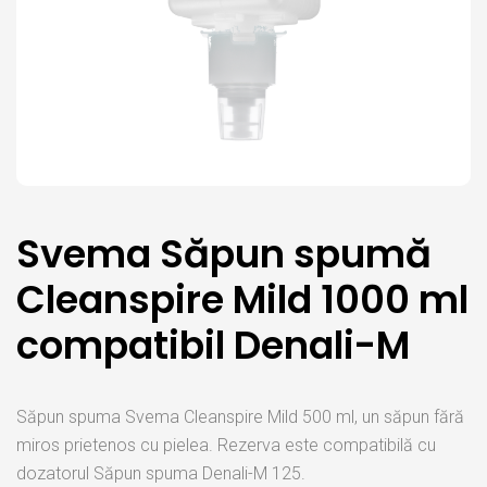
Svema Săpun spumă
Cleanspire Mild 1000 ml
compatibil Denali-M
Săpun spuma Svema Cleanspire Mild 500 ml, un săpun fără
miros prietenos cu pielea. Rezerva este compatibilă cu
dozatorul Săpun spuma Denali-M 125.