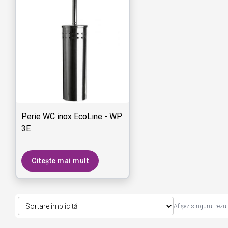
Perie WC inox EcoLine - WP
3E
Citește mai mult
Afișez singurul rezul