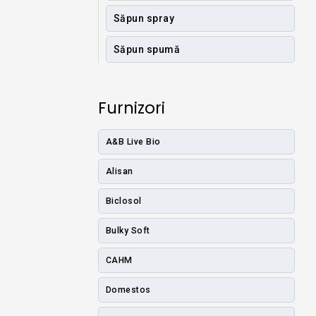
Săpun spray
Săpun spumă
Furnizori
A&B Live Bio
Alisan
Biclosol
Bulky Soft
CAHM
Domestos