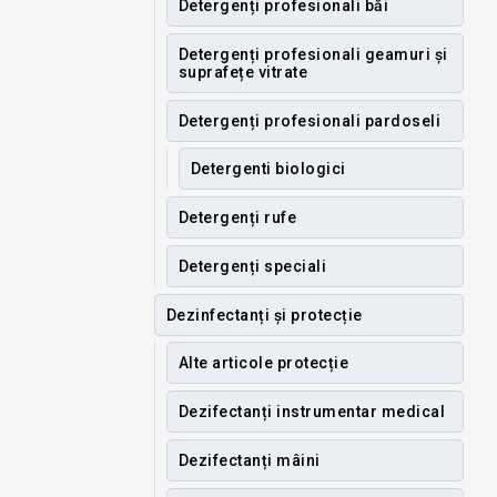
Detergenți profesionali băi
Detergenți profesionali geamuri și
suprafețe vitrate
Detergenți profesionali pardoseli
Detergenti biologici
Detergenți rufe
Detergenți speciali
Dezinfectanți și protecție
Alte articole protecție
Dezifectanți instrumentar medical
Dezifectanți mâini