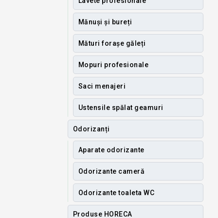
Lavete profesionale
Mănuși și bureți
Mături forașe găleți
Mopuri profesionale
Saci menajeri
Ustensile spălat geamuri
Odorizanți
Aparate odorizante
Odorizante cameră
Odorizante toaleta WC
Produse HORECA