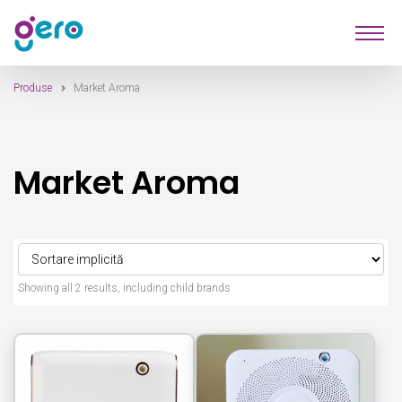
Sari
Sari
Produse
la
la
navigare
conținut
Produse
Market Aroma
Furnizori
Despre Noi
Market Aroma
Contact
Showing all 2 results, including child brands