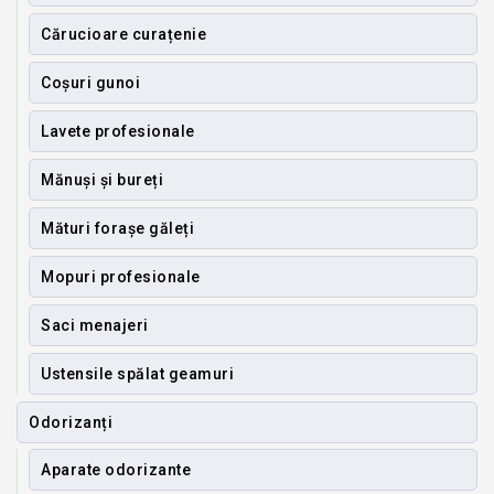
Cărucioare curațenie
Coșuri gunoi
Lavete profesionale
Mănuși și bureți
Mături forașe găleți
Mopuri profesionale
Saci menajeri
Ustensile spălat geamuri
Odorizanți
Aparate odorizante