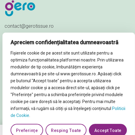
contact@gerotissue.ro
+40 745 333 903
Apreciem confidențialitatea dumneavoastră
Str. Al. Ioan Cuza nr. 23,
Fișierele cookie de pe acest site sunt utilizate pentru a
Sat Păuleștii Noi, Comuna Păulești,
optimiza funcţionalitatea platformei noastre. Prin utilizarea
Prahova - ROMÂNIA
modulelor de tip cookie, îmbunătăţim experienţa
dumneavoastră pe site-ul www.gerotissue.ro. Apăsați click
pe butonul "Accept toate" pentru a accepta utilizarea
modulelor cookie şi a accesa direct site-ul, apăsați click pe
"Preferințe" pentru a schimba preferinţele privind modulele
© Soluții profesionale igienă și curățenie 2026. Toate
cookie pe care doreşti să le acceptaţi. Pentru mai multe
informaţii, vă rugăm să citiți și să înțelegeți conținutul
Politicii
Drepturile rezervate
de Cookie
.
Preferințe
Resping Toate
Accept Toate
0