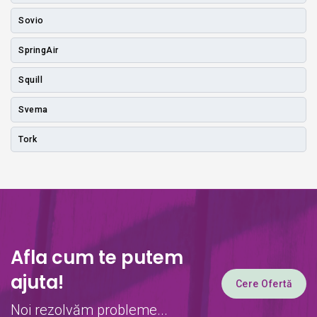
Sovio
SpringAir
Squill
Svema
Tork
Afla cum te putem
ajuta!
Cere Ofertă
Noi rezolvăm probleme...