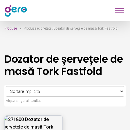
Sari
Sari
Produse
la
la
navigare
conținut
Produse
Produse etichetate „Dozator de șervețele de masă Tork Fastfold”
Furnizori
Despre Noi
Dozator de șervețele de
Contact
masă Tork Fastfold
Afișez singurul rezultat