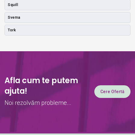
Squill
Svema
Tork
Afla cum te putem
ajuta!
Cere Ofertă
Noi rezolvăm probleme...