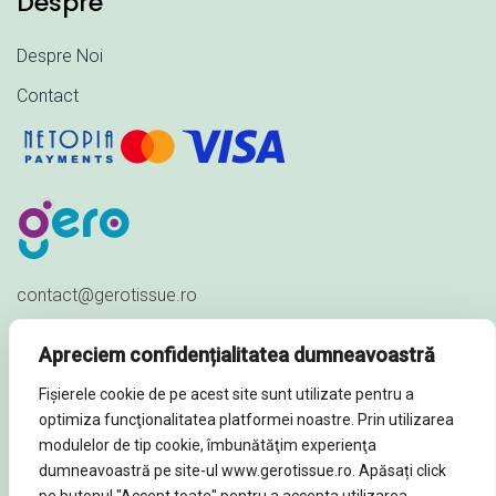
Despre
Despre Noi
Contact
contact@gerotissue.ro
+40 745 333 903
Apreciem confidențialitatea dumneavoastră
Str. Al. Ioan Cuza nr. 23,
Fișierele cookie de pe acest site sunt utilizate pentru a
Sat Păuleștii Noi, Comuna Păulești,
optimiza funcţionalitatea platformei noastre. Prin utilizarea
Prahova - ROMÂNIA
modulelor de tip cookie, îmbunătăţim experienţa
dumneavoastră pe site-ul www.gerotissue.ro. Apăsați click