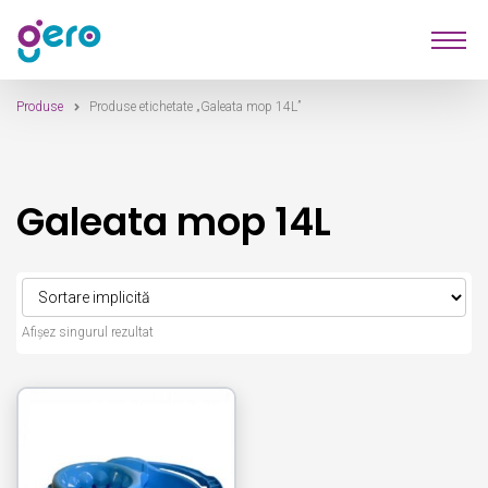
Sari
Sari
Produse
la
la
navigare
conținut
Produse
Produse etichetate „Galeata mop 14L”
Furnizori
Despre Noi
Galeata mop 14L
Contact
Afișez singurul rezultat