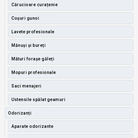
Cărucioare curațenie
Coșuri gunoi
Lavete profesionale
Mănuși și bureți
Mături forașe găleți
Mopuri profesionale
Saci menajeri
Ustensile spălat geamuri
Odorizanți
Aparate odorizante