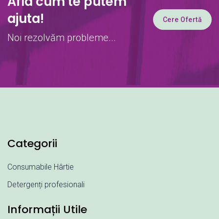
Afla cum te putem
ajuta!
Cere Ofertă
Noi rezolvăm probleme...
Categorii
Consumabile Hârtie
Detergenți profesionali
Informații Utile