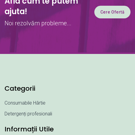
Afla cum te putem
ajuta!
Cere Ofertă
Noi rezolvăm probleme...
Categorii
Consumabile Hârtie
Detergenți profesionali
Informații Utile