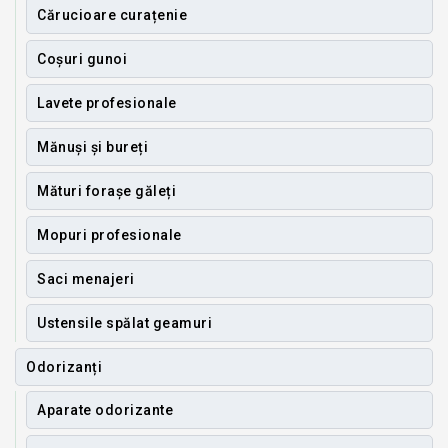
Cărucioare curațenie
Coșuri gunoi
Lavete profesionale
Mănuși și bureți
Mături forașe găleți
Mopuri profesionale
Saci menajeri
Ustensile spălat geamuri
Odorizanți
Aparate odorizante