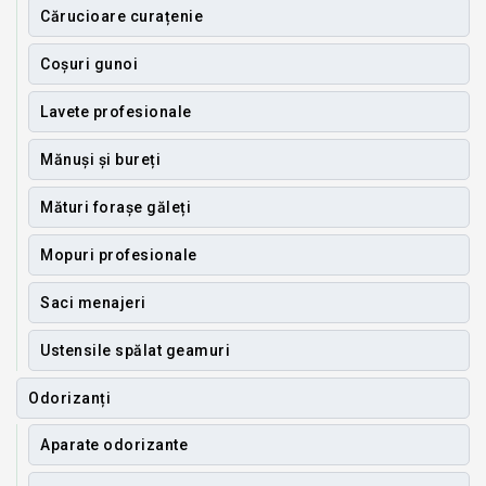
Cărucioare curațenie
Coșuri gunoi
Lavete profesionale
Mănuși și bureți
Mături forașe găleți
Mopuri profesionale
Saci menajeri
Ustensile spălat geamuri
Odorizanți
Aparate odorizante