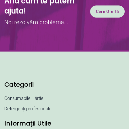
Afla cum te putem
ajuta!
Cere Ofertă
Noi rezolvăm probleme...
Categorii
Consumabile Hârtie
Detergenți profesionali
Informații Utile