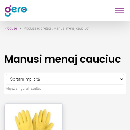
Sari
Sari
Produse
la
la
navigare
conținut
Produse
Produse etichetate „Manusi menaj cauciuc”
Furnizori
Despre Noi
Manusi menaj cauciuc
Contact
Afișez singurul rezultat