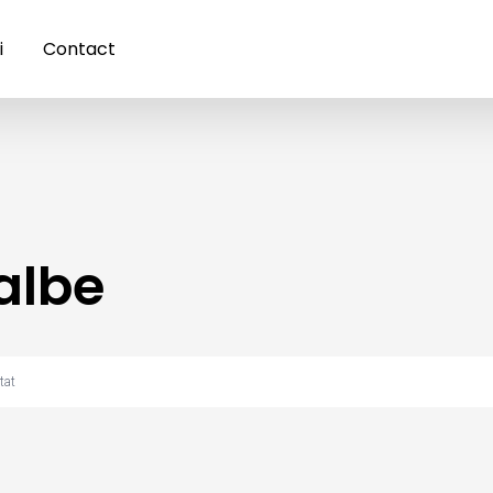
i
Contact
albe
tat