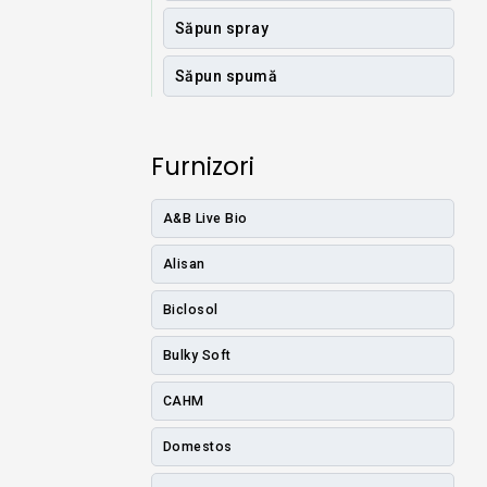
Săpun spray
Săpun spumă
Furnizori
A&B Live Bio
Alisan
Biclosol
Bulky Soft
CAHM
Domestos