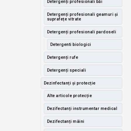
Detergenți profesionali băi
Detergenți profesionali geamuri și
suprafețe vitrate
Detergenți profesionali pardoseli
Detergenti biologici
Detergenți rufe
Detergenți speciali
Dezinfectanți și protecție
Alte articole protecție
Dezifectanți instrumentar medical
Dezifectanți mâini