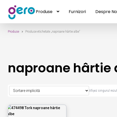
Produse
Furnizori
Despre No
Produse
Sari
Sari
Furnizori
Despre Noi
Contact
la
la
navigare
conținut
Produse
Produse etichetate „naproane hârtie albe”
naproane hârtie 
Afișez singurul rezul