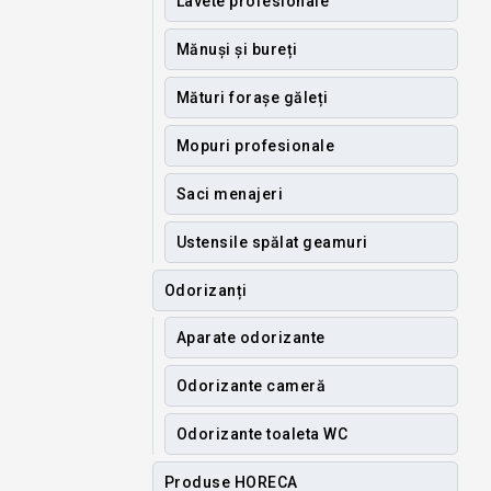
Lavete profesionale
Mănuși și bureți
Mături forașe găleți
Mopuri profesionale
Saci menajeri
Ustensile spălat geamuri
Odorizanți
Aparate odorizante
Odorizante cameră
Odorizante toaleta WC
Produse HORECA