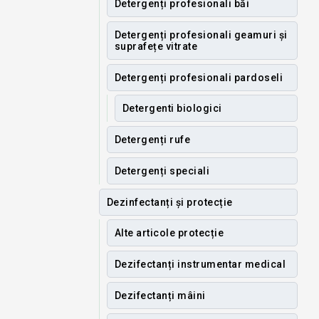
Detergenți profesionali băi
Detergenți profesionali geamuri și
suprafețe vitrate
Detergenți profesionali pardoseli
Detergenti biologici
Detergenți rufe
Detergenți speciali
Dezinfectanți și protecție
Alte articole protecție
Dezifectanți instrumentar medical
Dezifectanți mâini