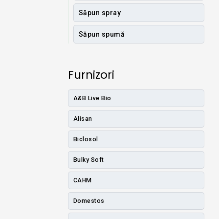
Săpun spray
Săpun spumă
Furnizori
A&B Live Bio
Alisan
Biclosol
Bulky Soft
CAHM
Domestos