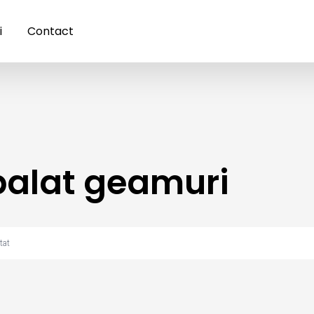
i
Contact
palat geamuri
tat