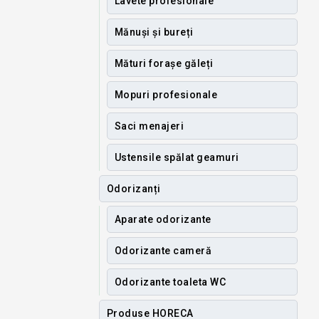
Lavete profesionale
Mănuși și bureți
Mături forașe găleți
Mopuri profesionale
Saci menajeri
Ustensile spălat geamuri
Odorizanți
Aparate odorizante
Odorizante cameră
Odorizante toaleta WC
Produse HORECA