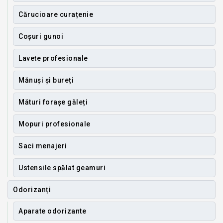
Cărucioare curațenie
Coșuri gunoi
Lavete profesionale
Mănuși și bureți
Mături forașe găleți
Mopuri profesionale
Saci menajeri
Ustensile spălat geamuri
Odorizanți
Aparate odorizante