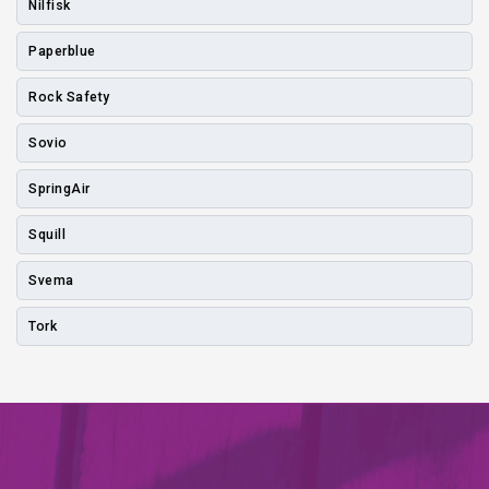
Nilfisk
Paperblue
Rock Safety
Sovio
SpringAir
Squill
Svema
Tork