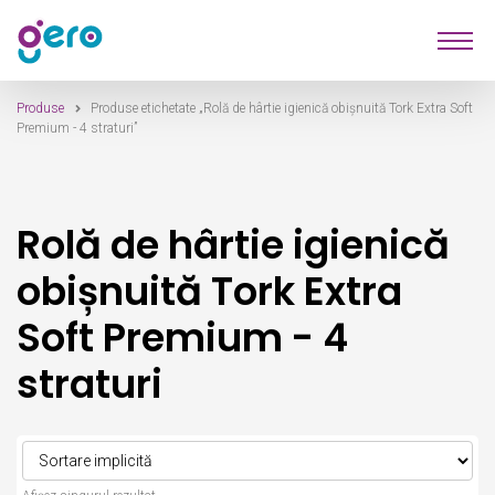
Sari
Sari
Produse
la
la
navigare
conținut
Produse
Produse etichetate „Rolă de hârtie igienică obișnuită Tork Extra Soft
Furnizori
Premium - 4 straturi”
Despre Noi
Rolă de hârtie igienică
Contact
obișnuită Tork Extra
Soft Premium - 4
straturi