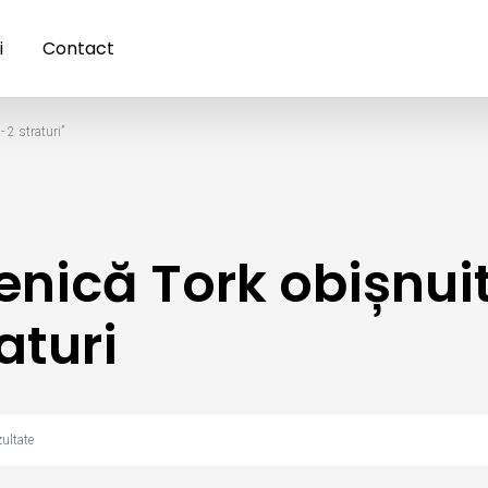
i
Contact
 2 straturi”
ienică Tork obișnui
aturi
zultate