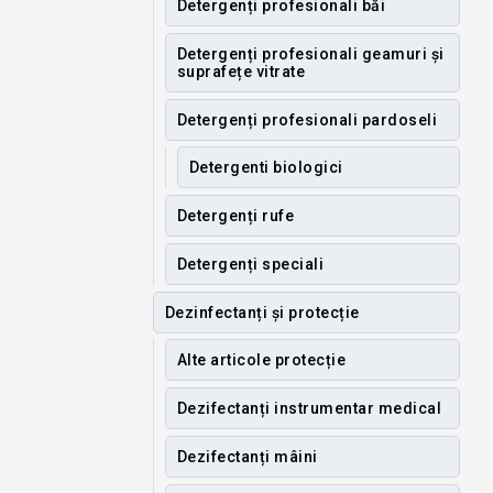
Detergenți profesionali băi
Detergenți profesionali geamuri și
suprafețe vitrate
Detergenți profesionali pardoseli
Detergenti biologici
Detergenți rufe
Detergenți speciali
Dezinfectanți și protecție
Alte articole protecție
Dezifectanți instrumentar medical
Dezifectanți mâini