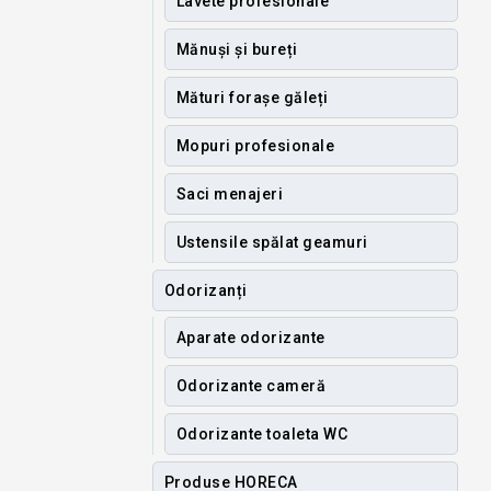
Lavete profesionale
Mănuși și bureți
Mături forașe găleți
Mopuri profesionale
Saci menajeri
Ustensile spălat geamuri
Odorizanți
Aparate odorizante
Odorizante cameră
Odorizante toaleta WC
Produse HORECA