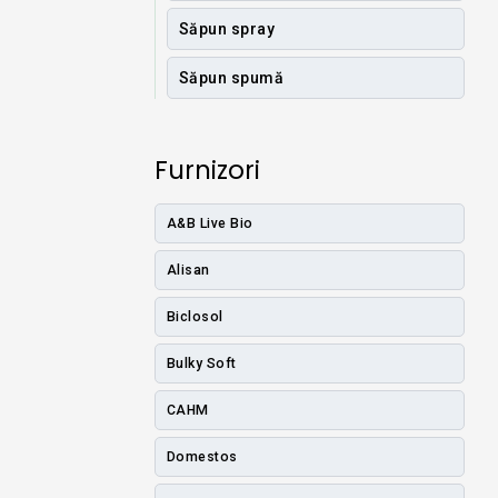
Săpun spray
Săpun spumă
Furnizori
A&B Live Bio
Alisan
Biclosol
Bulky Soft
CAHM
Domestos