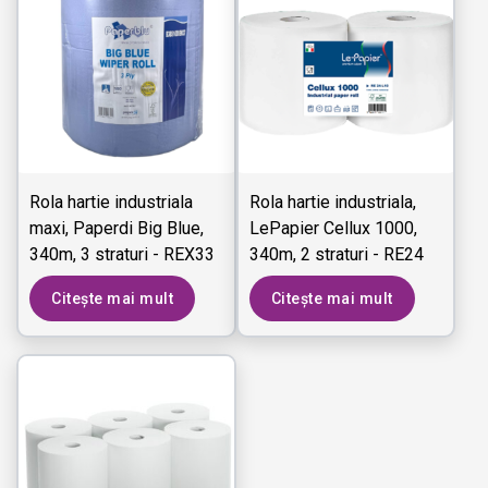
Rola hartie industriala
Rola hartie industriala,
maxi, Paperdi Big Blue,
LePapier Cellux 1000,
340m, 3 straturi - REX33
340m, 2 straturi - RE24
P10
L10
Citește mai mult
Citește mai mult