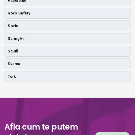
Paperblue
Rock Safety
Sovio
SpringAir
Squill
Svema
Tork
Afla cum te putem