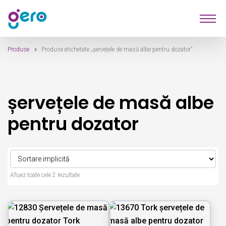
Sari
Sari
Produse
la
la
navigare
conținut
Produse
Produse etichetate „șervețele de masă albe pentru dozator”
Furnizori
Despre Noi
șervețele de masă albe
Contact
pentru dozator
Afișez toate cele 2 rezultate