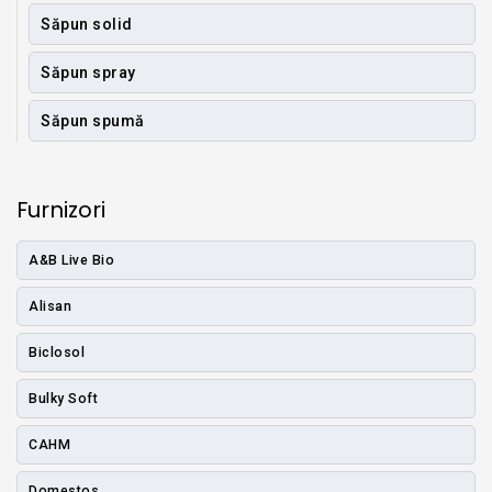
Săpun solid
Săpun spray
Săpun spumă
Furnizori
A&B Live Bio
Alisan
Biclosol
Bulky Soft
CAHM
Domestos