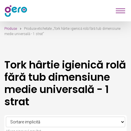
Sari
Sari
Produse
la
la
navigare
conținut
Produse
Produse etichetate „Tork hârtie igienică rolă fără tub dimensiune
Furnizori
medie universală - 1 strat”
Despre Noi
Tork hârtie igienică rolă
Contact
fără tub dimensiune
medie universală - 1
strat