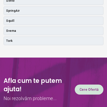
Sovio
SpringAir
Squill
Svema
Tork
Afla cum te putem
ajuta!
Cere Ofertă
Noi rezolvăm probleme...