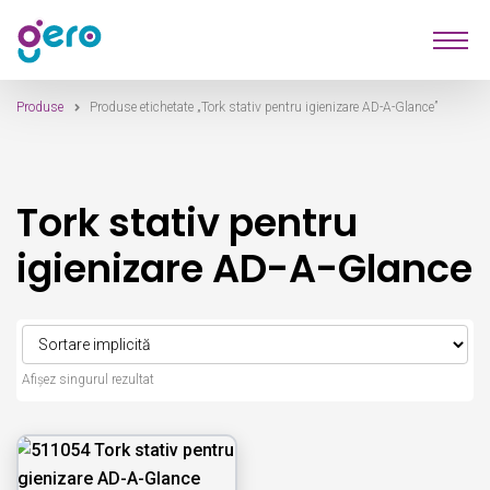
Sari
Sari
Produse
la
la
navigare
conținut
Produse
Produse etichetate „Tork stativ pentru igienizare AD-A-Glance”
Furnizori
Despre Noi
Tork stativ pentru
Contact
igienizare AD-A-Glance
Afișez singurul rezultat