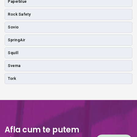
Paperblue
Rock Safety
Sovio
SpringAir
Squill
Svema
Tork
Afla cum te putem