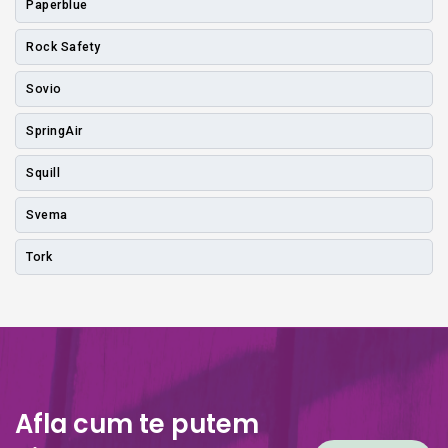
Paperblue
Rock Safety
Sovio
SpringAir
Squill
Svema
Tork
Afla cum te putem