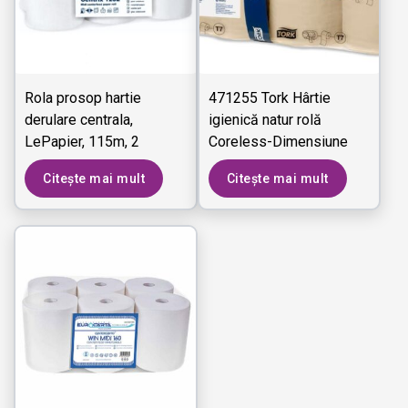
Rola prosop hartie
471255 Tork Hârtie
derulare centrala,
igienică natur rolă
LePapier, 115m, 2
Coreless-Dimensiune
straturi, alba - RPX24
medie Advanced - 2
Citește mai mult
Citește mai mult
90L
straturi