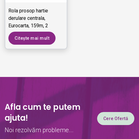
Rola prosop hartie
derulare centrala,
Eurocarta, 159m, 2
straturi, alba - RPX24
Citește mai mult
E12
Afla cum te putem
ajuta!
Cere Ofertă
Noi rezolvăm probleme...