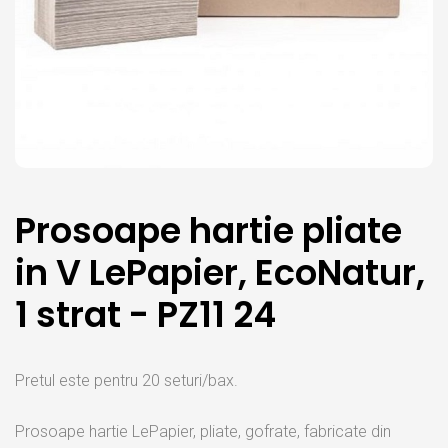
Prosoape hartie pliate
in V LePapier, EcoNatur,
1 strat - PZ11 24
Pretul este pentru 20 seturi/bax.
Prosoape hartie LePapier, pliate, gofrate, fabricate din