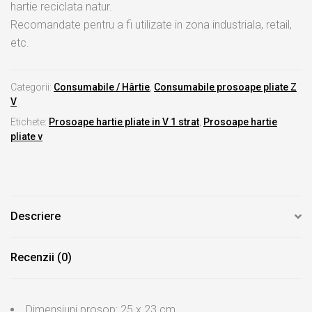
hartie reciclata natur.
Recomandate pentru a fi utilizate in zona industriala, retail,
etc.
Categorii:
Consumabile / Hârtie
,
Consumabile prosoape pliate Z
V
Etichete:
Prosoape hartie pliate in V 1 strat
,
Prosoape hartie
pliate v
Descriere
Recenzii (0)
Dimensiuni prosop: 25 x 23 cm