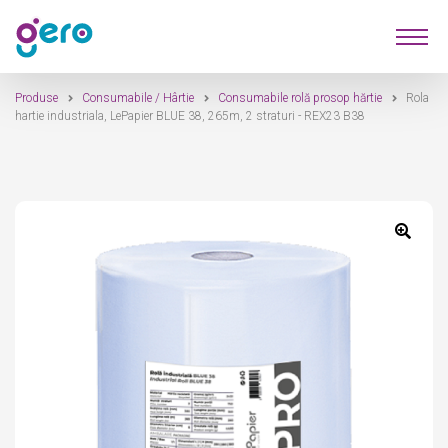
Sari
Sari
Produse
la
la
navigare
conținut
Produse
Consumabile / Hârtie
Consumabile rolă prosop hărtie
Rola
Furnizori
hartie industriala, LePapier BLUE 38, 265m, 2 straturi - REX23 B38
Despre Noi
Contact