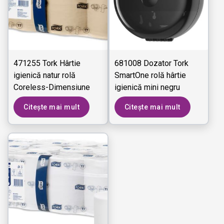
471255 Tork Hârtie
681008 Dozator Tork
igienică natur rolă
SmartOne rolă hârtie
Coreless-Dimensiune
igienică mini negru
medie Advanced - 2
Citește mai mult
Citește mai mult
straturi