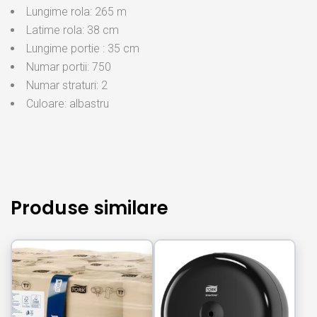
Lungime rola: 265 m
Latime rola: 38 cm
Lungime portie : 35 cm
Numar portii: 750
Numar straturi: 2
Culoare: albastru
Produse similare