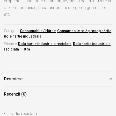
proprietati superioare de absorbtie, ideala pentru utilizare in
ateliere mecanice, bucatarii, pentru stergerea geamurilor,
etc.
Categorii:
Consumabile / Hârtie
,
Consumabile rolă prosop hărtie
,
Role hârtie industrială
Etichete:
Rola hartie industriala reciclata
,
Rola hartie industriala
reciclata 110 m
Descriere
Recenzii (0)
Hârtie reciclată