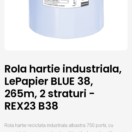
Rola hartie industriala,
LePapier BLUE 38,
265m, 2 straturi -
REX23 B38
Rola hartie reciclata industriala albastra 750 portii, cu